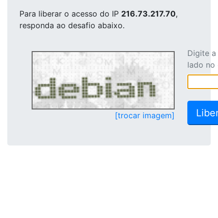
Para liberar o acesso
do IP
216.73.217.70
,
responda ao desafio abaixo.
Digite 
lado no
[trocar imagem]