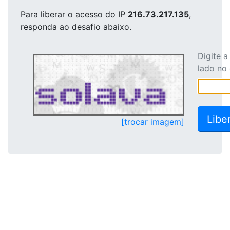
Para liberar o acesso
do IP
216.73.217.135
,
responda ao desafio abaixo.
Digite 
lado no
[trocar imagem]